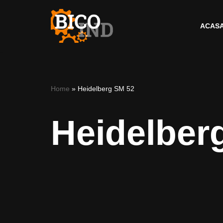
ACAS
Skip
to
content
Home
»
Heidelberg SM 52
Heidelber