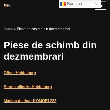
Română
Skip
to
content
Home
»
Piese de schimb din dezmembrari
Piese de schimb din
dezmembrari
Offset Heidelberg
Stante cilindru Heidelberg
Masina de tipar KOMORI 228